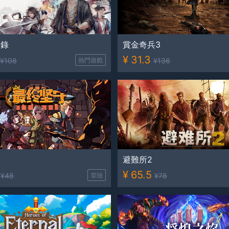
雲錄
賞金奇兵3
¥
31.3
¥
108
熱門遊戲
¥
136
守
避難所2
¥
65.5
¥
48
冒險
¥
78