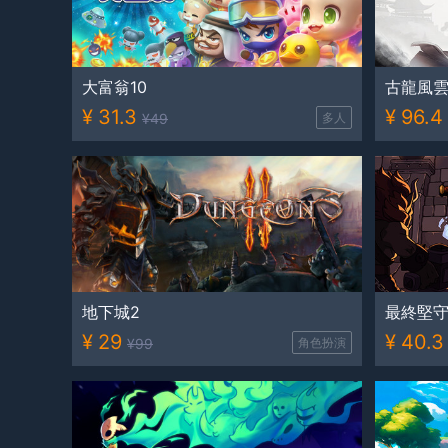
大富翁10
古龍風
¥
31.3
¥
96.4
¥
49
多人
地下城2
最終堅
¥
29
¥
40.3
¥
99
角色扮演