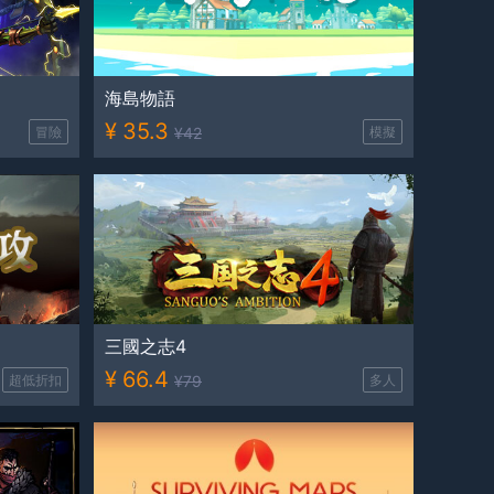
海島物語
¥
35.3
冒險
¥
42
模擬
三國之志4
¥
66.4
超低折扣
¥
79
多人