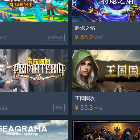
士
將熄之焰
¥
46.2
¥
32
角色扮演
¥
55
質
王國圍攻
¥
35.3
¥
38
策略
¥
42