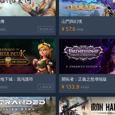
雲傳
山門與幻境
¥
57.6
¥
80
角色扮演
¥
68
博地下城：混沌護符
開拓者：正義之怒增強版
¥
133.9
¥
103
人氣新遊
¥
150