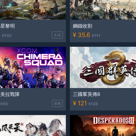
異星黎明
鋼鐵收割
9
¥
35.6
¥
132
生存
¥
111
奇美拉戰隊
三國羣英傳8
¥
121
¥
99
策略
¥
128