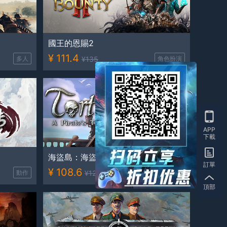
國王的恩賜2
¥
111.4
多人
¥
135
角色扮演
APP
下載
海盜島：海盜傳説
訂單
¥
108.6
動作
¥
124
模擬
頂部