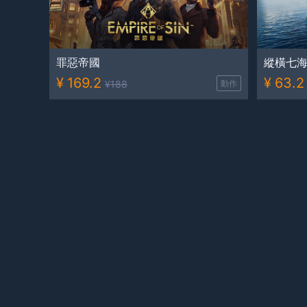
罪惡帝國
縱橫七
¥
169.2
¥
63.2
¥
188
動作
幻想曹操傳2
柯南：
¥
30.2
¥
68.4
¥
36
角色扮演