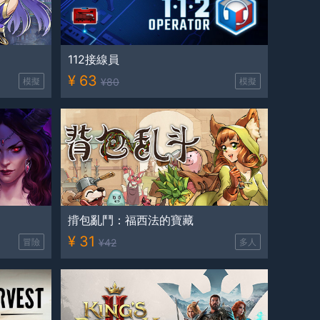
112接線員
¥
63
模擬
¥
80
模擬
揹包亂鬥：福西法的寶藏
¥
31
冒險
¥
42
多人