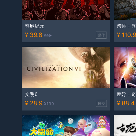
喪屍紀元
滯困：
¥
39.6
¥
110.
¥
48
動作
文明6
幽浮：
¥
28.9
¥
88.4
¥
199
模擬