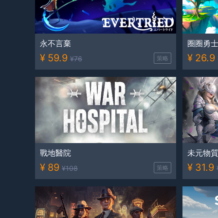
永不言棄
圈圈勇
¥
59.9
¥
26.9
¥
76
策略
戰地醫院
未元物
¥
89
¥
31.9
¥
108
策略