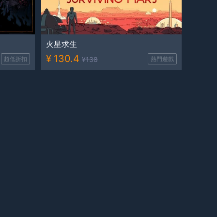
火星求生
¥
130.4
超低折扣
¥
138
熱門遊戲
阿斯特賴亞：六面神諭
¥
77.3
超低折扣
¥
92
超低折扣