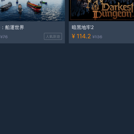
海：船運世界
暗黑地牢2
¥
114.2
¥
76
人氣新遊
¥
136
不可戰勝
一門之隔
¥
63.8
¥
76.69
超低折扣
¥
76