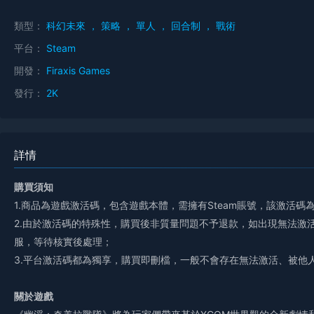
類型：
科幻未來
，
策略
，
單人
，
回合制
，
戰術
平台：
Steam
開發：
Firaxis Games
發行：
2K
詳情
購買須知
1.商品為遊戲激活碼，包含遊戲本體，需擁有Steam賬號，該激活
2.由於激活碼的特殊性，購買後非質量問題不予退款，如出現無法激
服，等待核實後處理；
3.平台激活碼都為獨享，購買即刪檔，一般不會存在無法激活、被他
關於遊戲