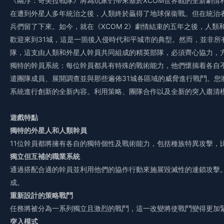
《幽浮：奇美拉戰隊》將為玩家們帶來基於XCOM世界觀的全新劇情
在遭到外星人多年統治之後，人類終於贏得了地球保衞戰。但在統治
兵們留了下來。如今，就在《XCOM 2》劇情結束的五年之後，人
歡迎來到31城，這是一箇後入侵時代和平城市的典型。然而，並非所
隊，這支由人類和外星人幹員共同組成的精英部隊，必須齊心協力，
獨特的幹員系統：每位幹員都具有特殊的戰術能力，他們懷揣着各自
遣團隊成員、展開調查並與那些遍佈31城各區域的威脅進行戰鬥。您
系統進行創新的全新內容。利用策略、團隊合作以及全新的突入肅清
遊戲特點
獨特的外星人和人類幹員
11位幹員都將擁有各自的獨特個性及戰術能力，包括種族特異攻擊，
獨立但互補的職業系統
通過搭配合適的幹員並利用他們的協作行動來施展毀滅性的連鎖攻擊
成。
重新設計的策略戰鬥
任務將被分為一系列獨立且激烈的戰鬥，這一改變將使戰鬥變得更加
突入模式