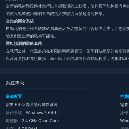
全新的戰術階段將使您得以掌握戰場的主動權，使幹員們能夠從有利
的突入點並使用他們各自的突入技能從而發起協同攻擊。
交錯的回合系統
自動化的先手權系統將幹員和敵人放入交替的回合順序之中，而您需
險來創造全新的戰術可能性。
難以預測的戰略套路
在戰鬥之外，您還必須在有限的時間裏管理一箇高科技總部的各項行
以及幹員指派進行取捨；而不斷上升的城市各區動亂程度，將把31城
系統需求
最低配置：
推薦
需要 64 位處理器和操作系統
需要
操作系統：
Windows 7, 64-bit
操作
處理器：
2.4 GHz Quad Core
Wind
內存：
4 GB RAM
處理