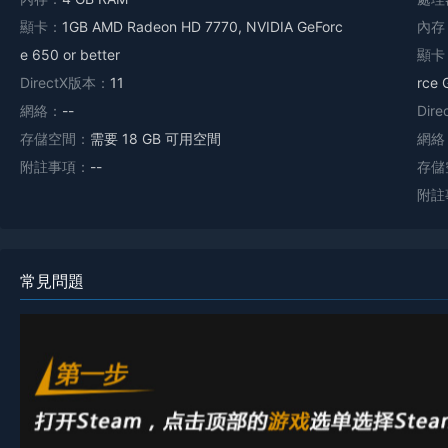
顯卡：
1GB AMD Radeon HD 7770, NVIDIA GeForc
內存
e 650 or better
顯卡
DirectX版本：
11
rce 
網絡：
--
Dir
存儲空間：
需要 18 GB 可用空間
網絡
附註事項：
--
存儲
附註
常見問題