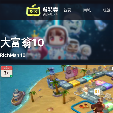
首頁
商城
租號
大富翁10
RichMan 10