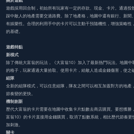
關於遊戲
遊戲採用回合制，初始所有玩家有一定的存款、現金、卡片。通過投
踩中敵人的地產需要交過路費。除了地產格，地圖中還有銀行、新聞
有娛樂性。合理的利用手中的卡片可以主動干預隨機性，增強策略性
的基礎。
遊戲特點
新模式
除了傳統大富翁的玩法，《大富翁10》加入了最新熱鬥玩法。地圖中
的格子，玩家通過大量拾取、使用卡片，給敵人造成金錢傷害，使之
組隊
全新的組隊模式，可以任意組隊，隊友之間可以相互加蓋對方的地產
節奏變的更快。
機制創新
歷代大富翁的卡片需要在地圖中收集卡片點數去商店購買。要想獲勝
富翁10》的卡片直接用金錢購買，取消了點數系統，相比歷代節奏更
加刺激。
關卡