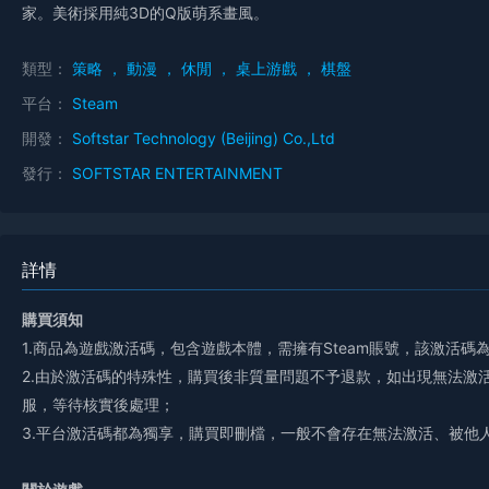
家。美術採用純3D的Q版萌系畫風。
類型：
策略
，
動漫
，
休閒
，
桌上游戲
，
棋盤
平台：
Steam
開發：
Softstar Technology (Beijing) Co.,Ltd
發行：
SOFTSTAR ENTERTAINMENT
詳情
購買須知
1.商品為遊戲激活碼，包含遊戲本體，需擁有Steam賬號，該激活
2.由於激活碼的特殊性，購買後非質量問題不予退款，如出現無法激
服，等待核實後處理；
3.平台激活碼都為獨享，購買即刪檔，一般不會存在無法激活、被他