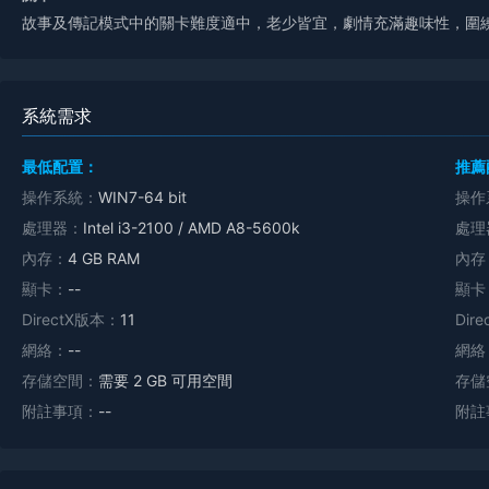
故事及傳記模式中的關卡難度適中，老少皆宜，劇情充滿趣味性，圍
系統需求
最低配置：
推薦
操作系統：
WIN7-64 bit
操作
處理器：
Intel i3-2100 / AMD A8-5600k
處理
內存：
4 GB RAM
內存
顯卡：
--
顯卡
DirectX版本：
11
Dir
網絡：
--
網絡
存儲空間：
需要 2 GB 可用空間
存儲
附註事項：
--
附註