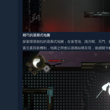
精巧的迴廊式地圖
探索環環相扣的迴廊式地圖，在落雪池、識月閣、天門、
索元素與新機制，地圖之間會以迴廊結構呈現，後續關卡