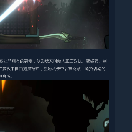
俠客決鬥應有的要素，鼓勵玩家與敵人正面對抗、硬碰硬。劍
在實戰中自由施展招式，體驗武俠中以技克敵、過招切磋的
與爽感。