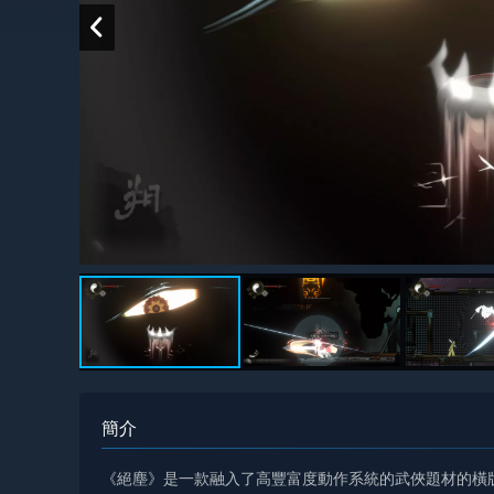
簡介
《絕塵》是一款融入了高豐富度動作系統的武俠題材的橫