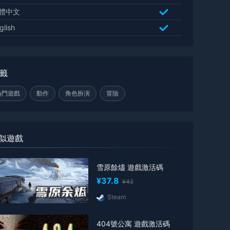
體中文
glish
籤
熱門遊戲
動作
角色扮演
冒險
似遊戲
雪原餘燼 遊戲激活碼
¥37.8
¥42
Steam
404號公寓 遊戲激活碼