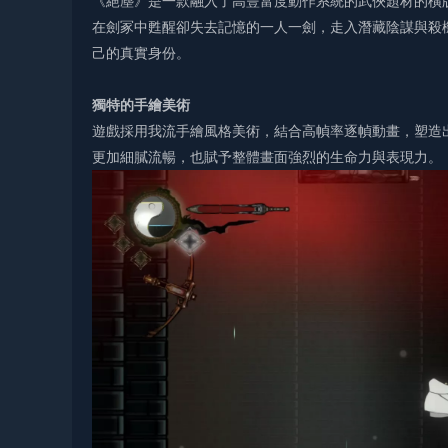
《絕塵》是一款融入了高豐富度動作系統的武俠題材的橫
在劍冢中甦醒卻失去記憶的一人一劍，走入潛藏陰謀與殺
己的真實身份。
獨特的手繪美術
遊戲採用我流手繪風格美術，結合高幀率逐幀動畫，塑造
更加細膩流暢，也賦予整體畫面強烈的生命力與表現力。