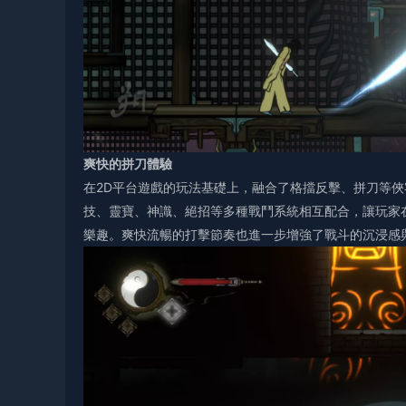
爽快的拼刀體驗
在2D平台遊戲的玩法基礎上，融合了格擋反擊、拼刀等
技、靈寶、神識、絕招等多種戰鬥系統相互配合，讓玩家
樂趣。爽快流暢的打擊節奏也進一步增強了戰斗的沉浸感