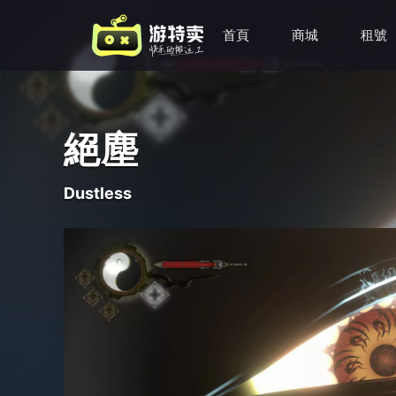
首頁
商城
租號
絕塵
Dustless