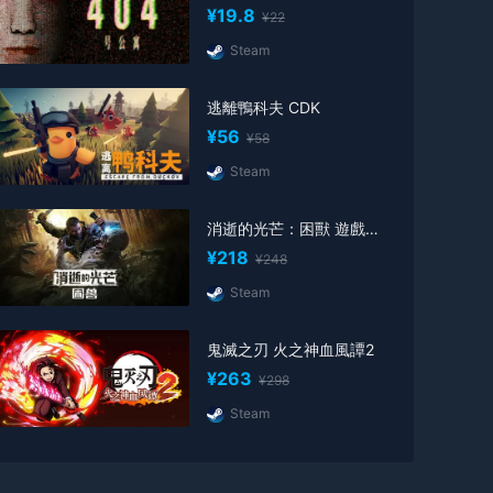
¥19.8
¥22
Steam
逃離鴨科夫 CDK
¥56
¥58
Steam
消逝的光芒：困獸 遊戲激活碼
¥218
¥248
Steam
鬼滅之刃 火之神血風譚2
¥263
¥298
Steam