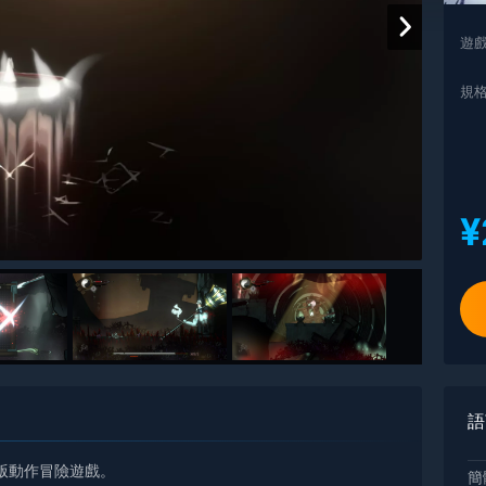
遊
規
¥
語
版動作冒險遊戲。
簡