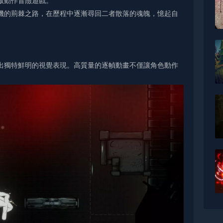
版動作冒險遊戲。
機的荊棘之路，在歷程中逐漸尋回二者散落的魂魄，憶起自
出獨特鮮明的視覺表現。高質量的逐幀動畫不僅讓角色動作