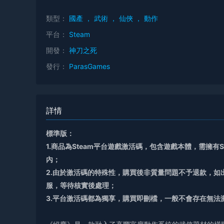
類型：
國產
，
武術
，
仙俠
，
動作
平台：
Steam
開發：
神刀之死
發行：
ParasGames
詳情
標準版：
1.商品為Steam平台遊戲激活碼，包含遊戲本體，需擁有
內；
2.由於激活碼的特殊性，購買後非質量問題不予退款，
服，等待核實後處理；
3.平台激活碼都為獨享，購買即刪檔，一般不會存在無法