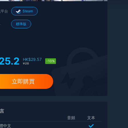
戲平台
Steam
格
標準版
25.2
HK$
29.57
-10%
¥
28
立即購買
言
音頻
文本
體中文