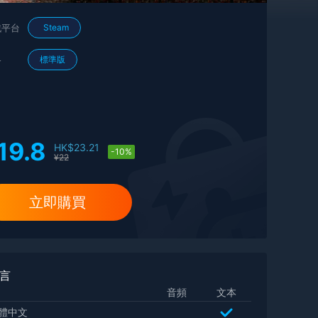
戲平台
Steam
格
標準版
19.8
HK$
23.21
-10%
¥
22
立即購買
言
音頻
文本
體中文