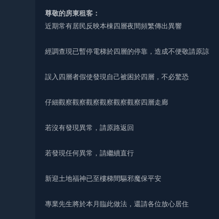
尊敬的房東租客：
近期常有居民反映本棟四層夜間頻繁傳出異響
經調查現已暫停電梯於四層的停靠，造成不便敬請原諒
誤入四層者假使發現自己被困於四層，不必驚恐
仔細觀察觀察觀察觀察觀察觀察四層走廊
若沒有發現異常，請原路返回
若發現任何異常，請繼續直行
新迎土地福神已至樓梯間驅邪魔保平安
專業先生將於本月臨此做法，還請各位放心居住