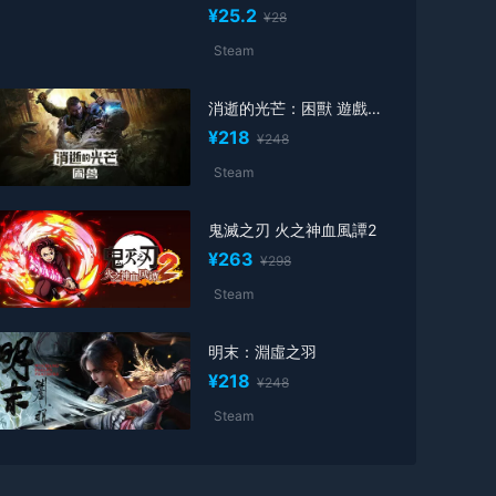
¥25.2
¥28
Steam
消逝的光芒：困獸 遊戲激活碼
¥218
¥248
Steam
鬼滅之刃 火之神血風譚2
¥263
¥298
Steam
明末：淵虛之羽
¥218
¥248
Steam