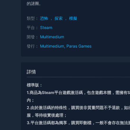
的謎團。
類型：
恐怖
，
探索
，
模擬
平台：
Steam
開發：
Multimedium
發行：
Multimedium, Paras Games
詳情
標準版：
1.商品為Steam平台遊戲激活碼，包含遊戲本體，需擁有
內；
2.由於激活碼的特殊性，購買後非質量問題不予退款，
服，等待核實後處理；
3.平台激活碼都為獨享，購買即刪檔，一般不會存在無法