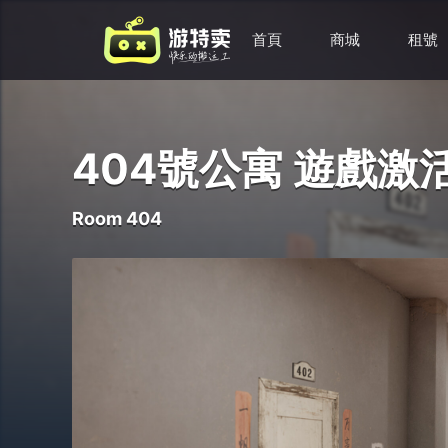
首頁
商城
租號
404號公寓 遊戲激
Room 404