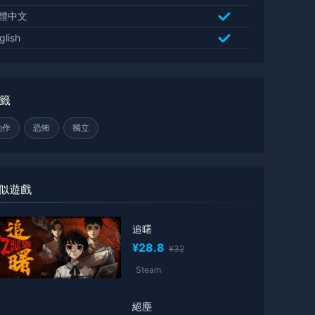
體中文
glish
籤
動作
恐怖
獨立
似遊戲
追曙
¥28.8
¥32
Steam
絕塵