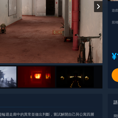
遊
規
¥
語
無盡輪迴走廊中的異常並做出判斷，嘗試解開自己與公寓四層
簡