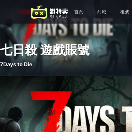
首頁
商城
租號
七日殺 遊戲賬號
7Days to Die