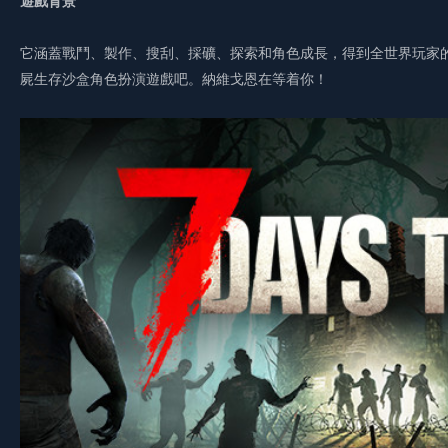
遊戲背景
它涵蓋戰鬥、製作、搜刮、採礦、探索和角色成長，得到全世界玩家
屍生存沙盒角色扮演遊戲吧。納維戈恩在等着你！