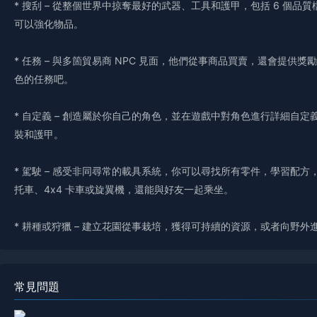
* 搜刮 – 從整個世界中掠奪最好的武器、工具和護甲，包括 6 個
可以強化物品。
* 任務 – 與多箇貿易商 NPC 見面，他們從事商品買賣，還會提供獎
色的任務吧。
* 自定義 – 創造屬於你自己的角色，並在遊戲中對角色進行詳細自
裝和護甲。
* 駕駛 – 感受非同尋常的載具系統，你可以尋找所有零件，學習配
托車、4x4 卡車或旋翼機，還能與好友一起乘坐。
* 耕種或狩獵 – 建立花園從事栽培，獲得可持續的資源，或者向野
常見問題