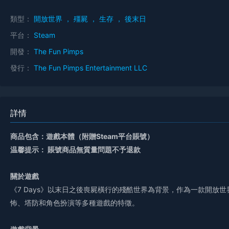
類型：
開放世界
，
殭屍
，
生存
，
後末日
平台：
Steam
開發：
The Fun Pimps
發行：
The Fun Pimps Entertainment LLC
詳情
商品包含：遊戲本體（附贈Steam平台賬號）
温馨提示： 賬號商品無質量問題不予退款
關於遊戲
《7 Days》以末日之後喪屍橫行的殘酷世界為背景，作為一款開放
怖、塔防和角色扮演等多種遊戲的特徵。