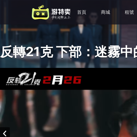
首頁
商城
租號
反轉21克 下部：迷霧中