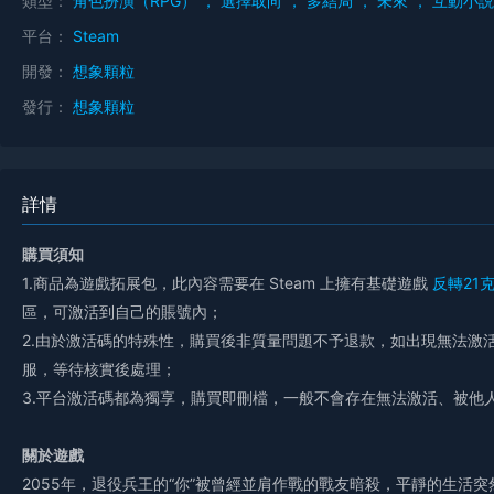
類型：
角色扮演（RPG）
，
選擇取向
，
多結局
，
未來
，
互動小説
平台：
Steam
開發：
想象顆粒
發行：
想象顆粒
詳情
購買須知
1.商品為遊戲拓展包，此內容需要在 Steam 上擁有基礎遊戲
反轉21
區，可激活到自己的賬號內；
2.由於激活碼的特殊性，購買後非質量問題不予退款，如出現無法激
服，等待核實後處理；
3.平台激活碼都為獨享，購買即刪檔，一般不會存在無法激活、被他
關於遊戲
2055年，退役兵王的“你”被曾經並肩作戰的戰友暗殺，平靜的生活