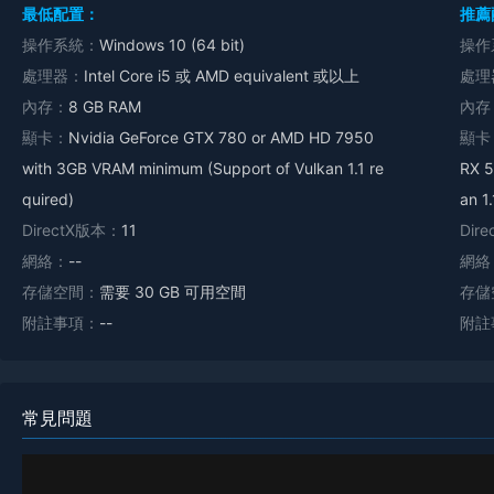
最低配置：
推薦
操作系統：
Windows 10 (64 bit)
操作
處理器：
Intel Core i5 或 AMD equivalent 或以上
處理
內存：
8 GB RAM
內存
顯卡：
Nvidia GeForce GTX 780 or AMD HD 7950
顯卡
with 3GB VRAM minimum (Support of Vulkan 1.1 re
RX 5
quired)
an 1
DirectX版本：
11
Dir
網絡：
--
網絡
存儲空間：
需要 30 GB 可用空間
存儲
附註事項：
--
附註
常見問題