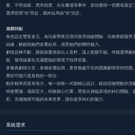
案、不明追殺、黑市拍賣、永生獵場等事件，當你覺得一切塵埃落定“
選擇皆因“你”而起，最終結局由“你”決定。
遊戲特點
角色設定豐富多元，為玩家帶來沉浸式推理偵破體驗。玩家將跟隨男
結緣，解鎖與她們多重結局，感受她們的獨特魅力。
劇情反轉不斷，懸疑探案情節出人意料，讓人慾罷不能。伴隨選擇劇
殺、發現線索在充滿驚險的環境下找尋答案。
多條真劇情分支，多種命運結局，更有無處不在的隱藏劇情等待挖掘
歷的可能只是真相的一部分。
動作精準而富有張力，每一招每一式都精心設計。鏡頭切換間動作流
特效豐滿，場面宏大，特效精心打磨，營造出身臨其境的科幻體驗。
彩、充滿無限可能的未來世界，讓你盡享科幻的魅力。
系統需求