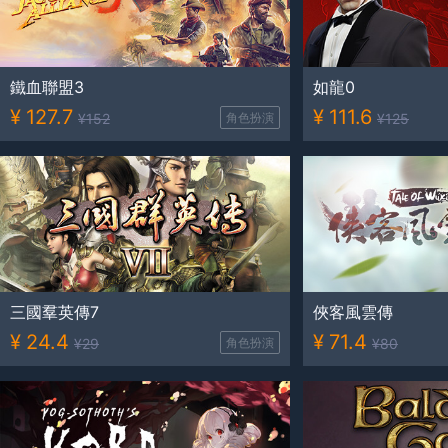
鐵血聯盟3
如龍0
¥
127.7
¥
111.6
¥
152
角色扮演
¥
125
三國羣英傳7
俠客風雲傳
¥
24.4
¥
71.4
¥
29
角色扮演
¥
80