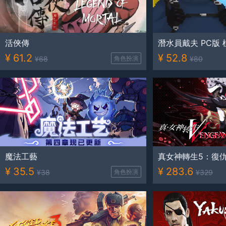
活俠傳
潛水員戴夫 PC版
¥
61.2
¥
52.8
¥
68
角色扮演
¥
80
魔法工藝
真女神轉生5：復
¥
35.5
¥
283.6
¥
38
角色扮演
¥
329