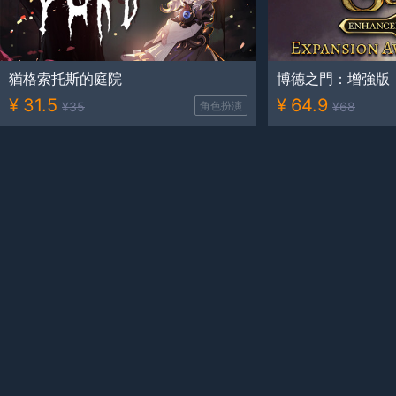
猶格索托斯的庭院
博德之門：增強版
¥
31.5
¥
64.9
¥
35
角色扮演
¥
68