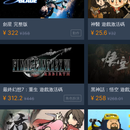
劍星 完整版
神醫 遊戲激活碼
¥
322
¥
25.6
¥
358
動作
¥
32
最終幻想7：重生 遊戲激活碼
¥
312.2
¥
258
¥
446
角色扮演
¥
268.01