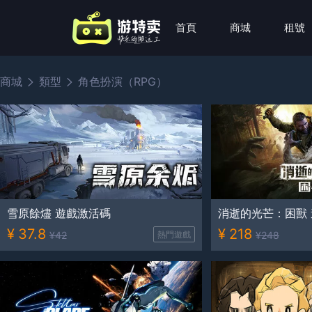
首頁
商城
租號
商城
類型
角色扮演（RPG）
雪原餘燼 遊戲激活碼
消逝的光芒：困獸
¥
37.8
¥
218
¥
42
熱門遊戲
¥
248