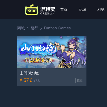
首頁
商城
租號
商城
發行
FunYoo Games
山門與幻境
¥
57.6
¥
68
模擬