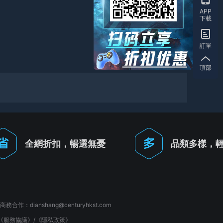
APP
下載
訂單
頂部
全網折扣，暢選無憂
品類多樣，
商務合作：
dianshang@centuryhkst.com
《服務協議》
/
《隱私政策》