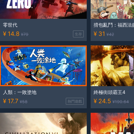
零世代
揹包亂鬥：福西法
¥
14.8
¥
31
¥
79
生存
¥
42
人類：一敗塗地
終極街頭霸王4
¥
17.7
¥
24.5
¥
58
熱門遊戲
¥
190.64