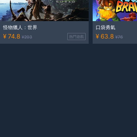
怪物獵人：世界
口袋勇氣
¥
74.8
¥
63.8
¥
203
熱門遊戲
¥
76