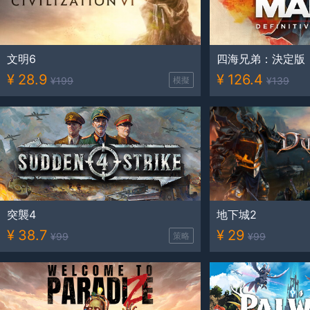
文明6
四海兄弟：決定版
¥
28.9
¥
126.4
¥
199
模擬
¥
139
突襲4
地下城2
¥
38.7
¥
29
¥
99
策略
¥
99