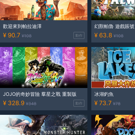
歡迎來到帕拉迪澤
幻獸帕魯 遊戲賬號
¥
90.7
¥
63.8
¥
108
動作
¥
108
JOJO的奇妙冒險 羣星之戰 重製版
冰湖釣魚
¥
328.9
¥
73.7
¥
348
動作
¥
78