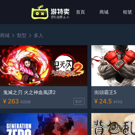
首頁
商城
租號
商城
類型
多人
鬼滅之刃 火之神血風譚2
街頭霸王5
¥
263
¥
24.5
¥
298
動作
¥
112